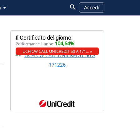
a
Accedi
Il Certificato del giorno
104,64%
Performance 1 anno
UCH CW CALL UNICREDIT 50 A 171… »