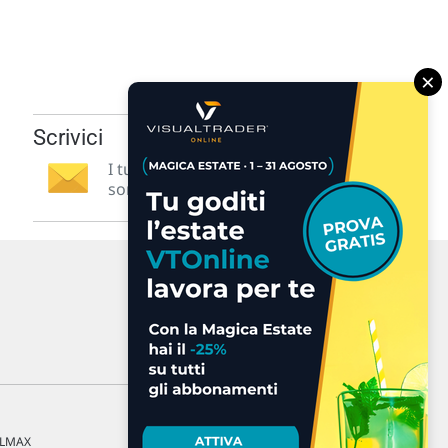
×
Scrivici
I tuoi suggerimenti per noi
sono preziosi e molto utili! »
a LMAX