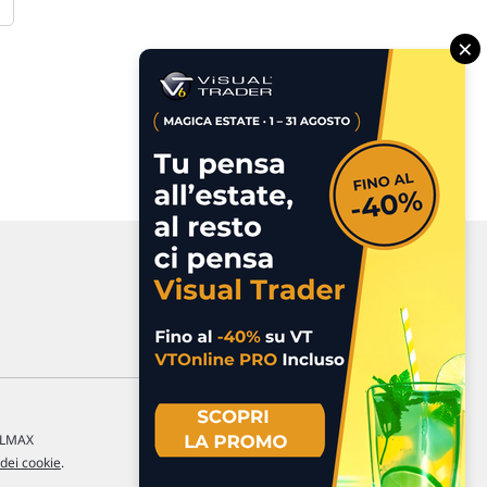
×
a LMAX
 dei cookie
.