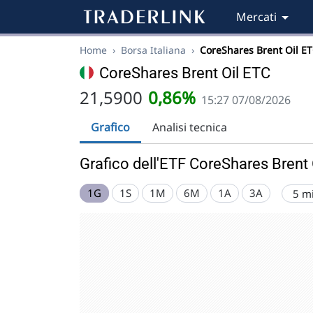
Mercati
Home
›
Borsa Italiana
›
CoreShares Brent Oil E
CoreShares Brent Oil ETC
21,5900
0,86%
15:27 07/08/2026
Grafico
Analisi tecnica
Grafico dell'ETF CoreShares Brent 
1G
1S
1M
6M
1A
3A