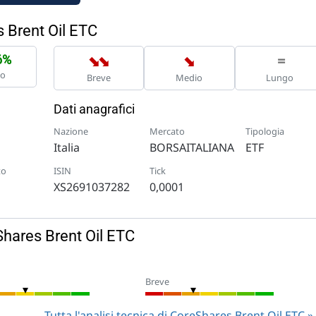
 Brent Oil ETC
➡
➡
➡
=
6%
no
Breve
Medio
Lungo
Dati anagrafici
Nazione
Mercato
Tipologia
Italia
BORSAITALIANA
ETF
to
ISIN
Tick
XS2691037282
0,0001
Shares Brent Oil ETC
Breve
Tutta l'analisi tecnica di CoreShares Brent Oil ETC