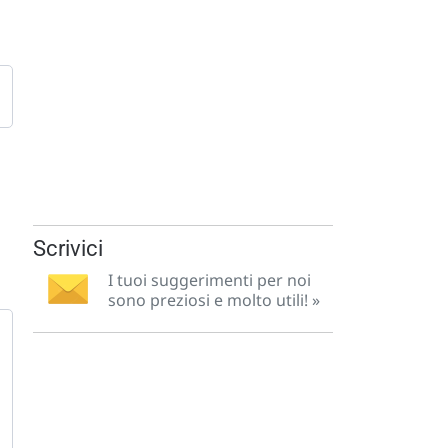
Scrivici
I tuoi suggerimenti per noi
sono preziosi e molto utili! »