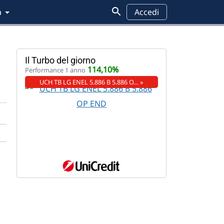
a
Accedi
Il Turbo del giorno
114,10%
Performance 1 anno
UCH TB LG ENEL 5.886 B 5.886 O… »