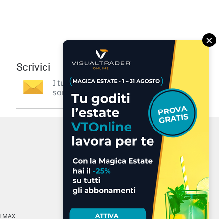
×
Scrivici
I tuoi suggerimenti per noi
sono preziosi e molto utili! »
a LMAX