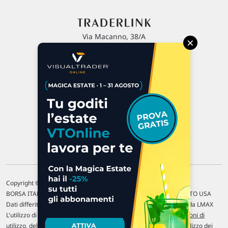
Via Macanno, 38/A
×
47923 Rimini
P.IVA 02 452 460 401
Chi siamo
Commenti e segnalazioni
Contattaci
Copyright © 1996-2026 Traderlink Italia s.r.l.
BORSA ITALIANA Quotazioni di borsa differite di 15 min. / MERCATO USA
Dati differiti di 15 min. (fonte Intrinio) / FOREX Quotazioni fornite da LMAX
L'utilizzo di questo sito implica l'accettazione delle nostre
Condizioni di
utilizzo
, del
Disclaimer MAR
, delle
Politiche sulla privacy
e dell'
Utilizzo dei