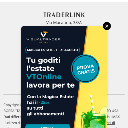
Via Macanno, 38/A
×
47923 Rimini
P.IVA 02 452 460 401
Chi siamo
Commenti e segnalazioni
Contattaci
Copyright © 1996-2026 Traderlink Italia s.r.l.
BORSA ITALIANA Quotazioni di borsa differite di 15 min. / MERCATO USA
Dati differiti di 15 min. (fonte Intrinio) / FOREX Quotazioni fornite da LMAX
L'utilizzo di questo sito implica l'accettazione delle nostre
Condizioni di