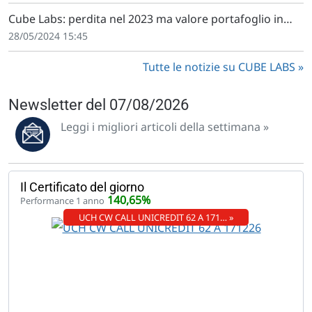
Cube Labs: perdita nel 2023 ma valore portafoglio in
crescita a 53,1 mln €
28/05/2024 15:45
Tutte le notizie su CUBE LABS
Newsletter del 07/08/2026
Leggi i migliori articoli della settimana »
Il Certificato del giorno
140,65%
Performance 1 anno
UCH CW CALL UNICREDIT 62 A 171… »