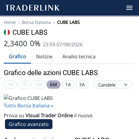
Home
›
Borsa Italiana
›
CUBE LABS
CUBE LABS
2,3400
0%
23:59 07/08/2026
Grafico
Notizie
Analisi tecnica
Grafico delle azioni CUBE LABS
1G
1S
1M
6M
1A
3A
Tutto Borsa Italiana »
Prova su
Visual Trader Online
il nuovo
Grafico avanzato