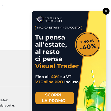
×
a LMAX
 dei cookie
.