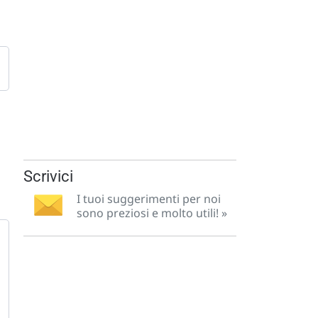
Scrivici
I tuoi suggerimenti per noi
sono preziosi e molto utili! »