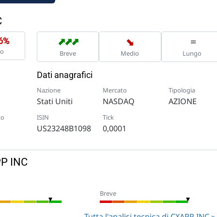
C
➡
➡
➡
➡
=
06%
no
Breve
Medio
Lungo
Dati anagrafici
Nazione
Mercato
Tipologia
Stati Uniti
NASDAQ
AZIONE
to
ISIN
Tick
US23248B1098
0,0001
PP INC
Breve
Tutta l'analisi tecnica di CXAPP INC