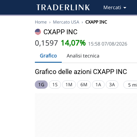
Mercati
Home
›
Mercato USA
›
CXAPP INC
CXAPP INC
0,1597
14,07%
15:58 07/08/2026
Grafico
Analisi tecnica
Grafico delle azioni CXAPP INC
1G
1S
1M
6M
1A
3A