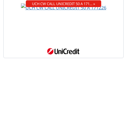
UCH CW CALL UNICREDIT 50 A 171… »