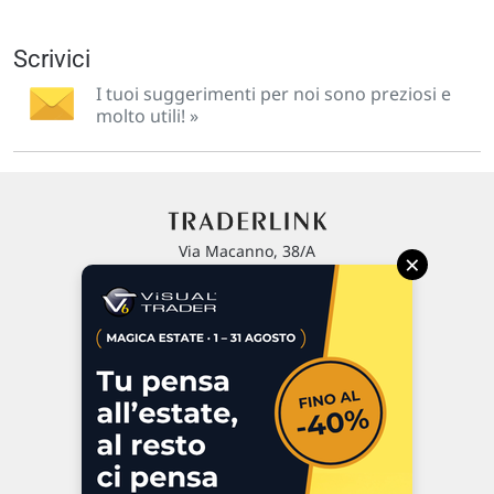
Scrivici
I tuoi suggerimenti per noi sono preziosi e
molto utili! »
Via Macanno, 38/A
×
47923 Rimini
P.IVA 02 452 460 401
Chi siamo
Commenti e segnalazioni
Contattaci