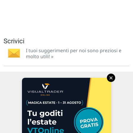
Scrivici
I tuoi suggerimenti per noi sono preziosi e
molto utili! »
×
Via Macanno, 38/A
47923 Rimini
P.IVA 02 452 460 401
Chi siamo
Commenti e segnalazioni