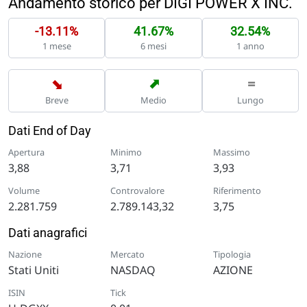
Andamento storico per DIGI POWER X INC.
-13.11%
41.67%
32.54%
1 mese
6 mesi
1 anno
➡
➡
=
Breve
Medio
Lungo
Dati End of Day
Apertura
Minimo
Massimo
3,88
3,71
3,93
Volume
Controvalore
Riferimento
2.281.759
2.789.143,32
3,75
Dati anagrafici
Nazione
Mercato
Tipologia
Stati Uniti
NASDAQ
AZIONE
ISIN
Tick