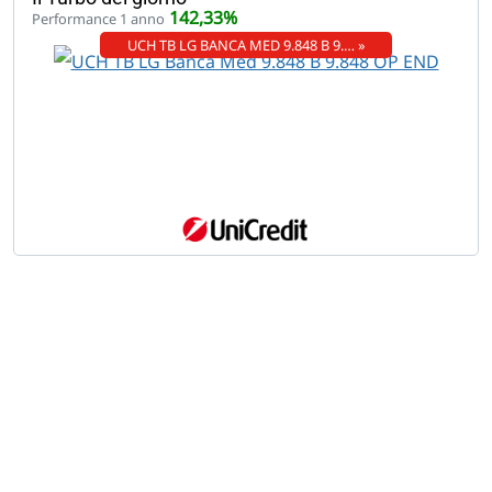
142,33%
Performance 1 anno
UCH TB LG BANCA MED 9.848 B 9.… »