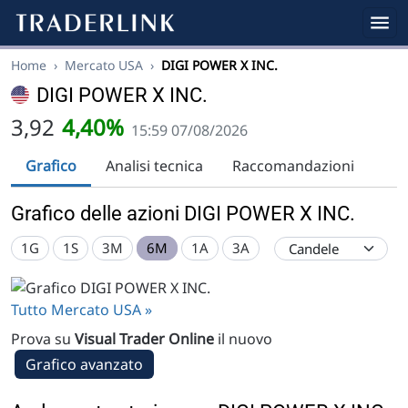
Home
›
Mercato USA
›
DIGI POWER X INC.
DIGI POWER X INC.
3,92
4,40%
15:59 07/08/2026
Grafico
Analisi tecnica
Raccomandazioni
Grafico delle azioni DIGI POWER X INC.
1G
1S
3M
6M
1A
3A
Tutto Mercato USA »
Prova su
Visual Trader Online
il nuovo
Grafico avanzato