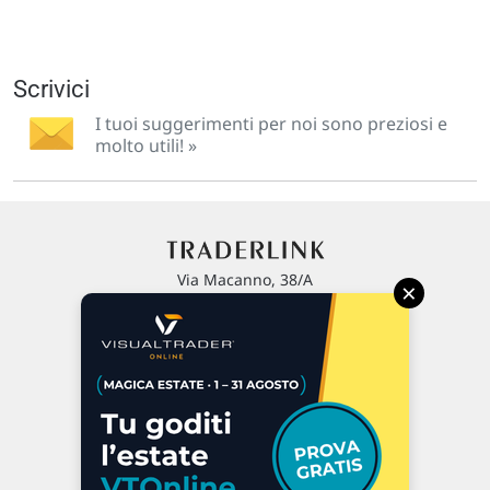
Scrivici
I tuoi suggerimenti per noi sono preziosi e
molto utili! »
Via Macanno, 38/A
×
47923 Rimini
P.IVA 02 452 460 401
Chi siamo
Commenti e segnalazioni
Contattaci