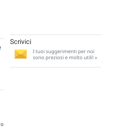
Scrivici
e
I tuoi suggerimenti per noi
sono preziosi e molto utili! »
ro