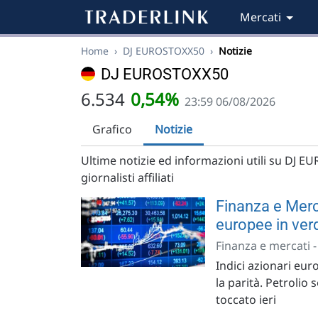
Mercati
Home
›
DJ EUROSTOXX50
›
Notizie
DJ EUROSTOXX50
6.534
0,54%
23:59 06/08/2026
Grafico
Notizie
Ultime notizie ed informazioni utili su DJ EU
giornalisti affiliati
Finanza e Merca
europee in ver
Finanza e mercati 
Indici azionari euro
la parità. Petrolio 
toccato ieri