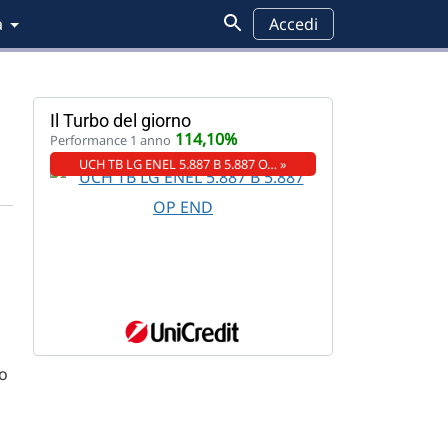
a
Accedi
Il Turbo del giorno
114,10%
Performance 1 anno
UCH TB LG ENEL 5.887 B 5.887 O… »
to