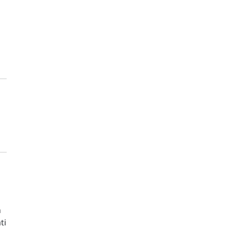
a
n
ti