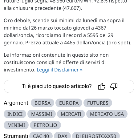
Future luglio segna 48,960 euro/MWh, +2,8% rispetto
alla chiusura precedente (47,607).
Oro debole, scende sui minimi da lunedì ma sopra il
minimo dal 26 marzo toccato giovedì a 4367
dollari/oncia, ricordiamo il record a 5595 del 29
gennaio. Prezzo attuale a 4465 dollari/oncia (oro spot).
Le informazioni contenute in questo sito non
costituiscono consigli né offerte di servizi di
investimento.
Leggi il Disclaimer »
Ti è piaciuto questo articolo?
Argomenti
BORSA
EUROPA
FUTURES
INDICI
MASSIMI
MERCATI
MERCATO USA
MINIMI
PETROLIO
Strumenti
CAC 40
DAX
DJ EUROSTOXX50