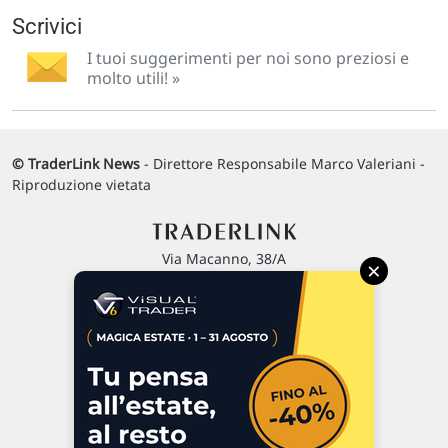
Scrivici
I tuoi suggerimenti per noi sono preziosi e
molto utili! »
© TraderLink News
- Direttore Responsabile Marco Valeriani -
Riproduzione vietata
Via Macanno, 38/A
×
47923 Rimini
P.IVA 02 452 460 401
Chi siamo
Commenti e segnalazioni
Contattaci