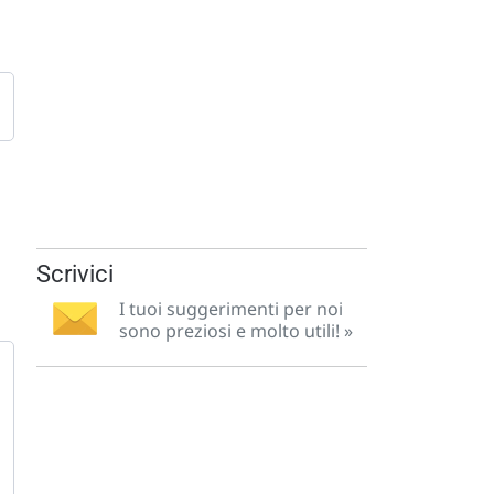
Scrivici
I tuoi suggerimenti per noi
sono preziosi e molto utili! »