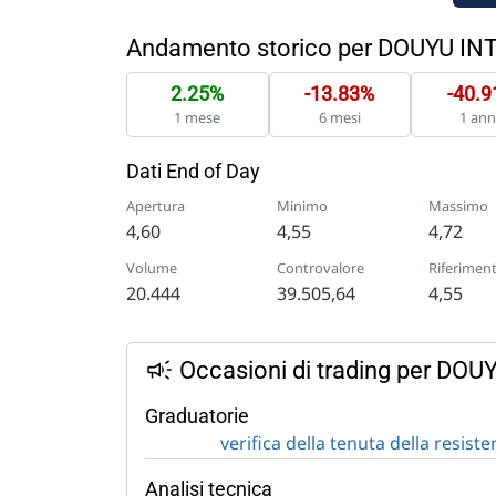
Andamento storico per DOUYU I
2.25%
-13.83%
-40.
1 mese
6 mesi
1 an
Dati End of Day
Apertura
Minimo
Massimo
4,60
4,55
4,72
Volume
Controvalore
Riferimen
20.444
39.505,64
4,55
Occasioni di trading per D
Graduatorie
verifica della tenuta della resist
Analisi tecnica