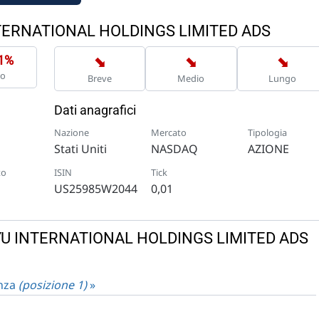
NTERNATIONAL HOLDINGS LIMITED ADS
➡
➡
➡
91%
no
Breve
Medio
Lungo
Dati anagrafici
Nazione
Mercato
Tipologia
Stati Uniti
NASDAQ
AZIONE
to
ISIN
Tick
US25985W2044
0,01
OUYU INTERNATIONAL HOLDINGS LIMITED ADS
enza
(posizione 1)
»