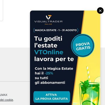
×
a LMAX
 dei cookie
.