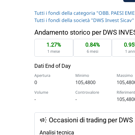
Tutti i fondi della categoria "OBB. PAESI EM
Tutti i fondi della società "DWS Invest Sicav"
Andamento storico per DWS INV
1.27%
0.84%
0.9
1 mese
6 mesi
1 an
Dati End of Day
Apertura
Minimo
Massimo
0
105,4800
105,480
Volume
Controvalore
Riferimen
-
-
105,480
Occasioni di trading per D
Analisi tecnica