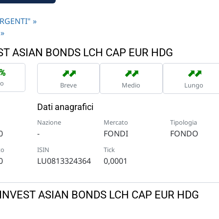
ERGENTI" »
 »
EST ASIAN BONDS LCH CAP EUR HDG
➡
➡
➡
➡
➡
➡
5%
no
Breve
Medio
Lungo
Dati anagrafici
Nazione
Mercato
Tipologia
0
-
FONDI
FONDO
to
ISIN
Tick
0
LU0813324364
0,0001
WS INVEST ASIAN BONDS LCH CAP EUR HDG