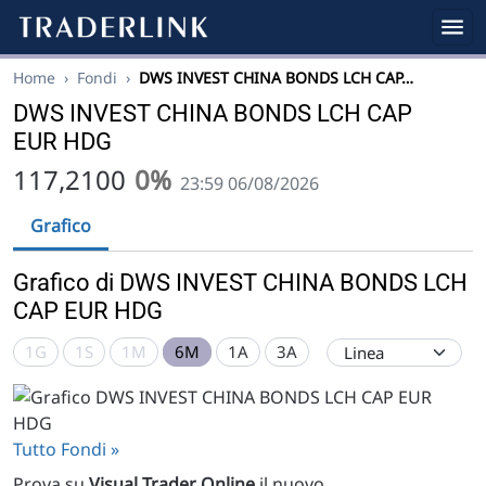
Home
›
Fondi
›
DWS INVEST CHINA BONDS LCH CAP…
DWS INVEST CHINA BONDS LCH CAP
EUR HDG
117,2100
0%
23:59 06/08/2026
Grafico
Grafico di DWS INVEST CHINA BONDS LCH
CAP EUR HDG
1G
1S
1M
6M
1A
3A
Tutto Fondi »
Prova su
Visual Trader Online
il nuovo