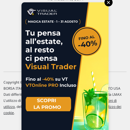
×
47923 Rimini
P.IVA 02 452 460 401
Chi siamo
Commenti e segnalazioni
Contattaci
Copyright © 1996-2026 Traderlink Italia s.r.l.
BORSA ITALIANA Quotazioni di borsa differite di 15 min. / MERCATO USA
Dati differiti di 15 min. (fonte Intrinio) / FOREX Quotazioni fornite da LMAX
L'utilizzo di questo sito implica l'accettazione delle nostre
Condizioni di
utilizzo
, del
Disclaimer MAR
, delle
Politiche sulla privacy
e dell'
Utilizzo dei
cookie
.