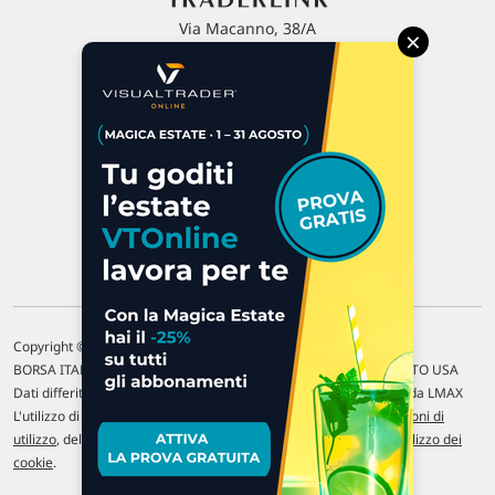
Via Macanno, 38/A
×
47923 Rimini
P.IVA 02 452 460 401
Chi siamo
Commenti e segnalazioni
Contattaci
Copyright © 1996-2026 Traderlink Italia s.r.l.
BORSA ITALIANA Quotazioni di borsa differite di 15 min. / MERCATO USA
Dati differiti di 15 min. (fonte Intrinio) / FOREX Quotazioni fornite da LMAX
L'utilizzo di questo sito implica l'accettazione delle nostre
Condizioni di
utilizzo
, del
Disclaimer MAR
, delle
Politiche sulla privacy
e dell'
Utilizzo dei
cookie
.