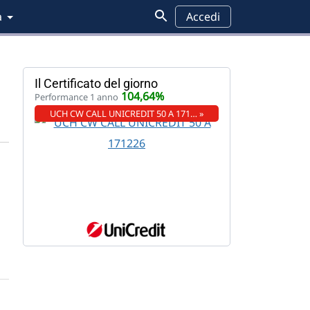
a
Accedi
Il Certificato del giorno
104,64%
Performance 1 anno
UCH CW CALL UNICREDIT 50 A 171… »