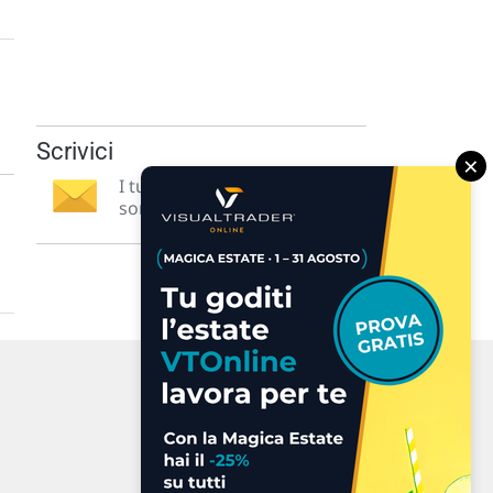
Scrivici
×
I tuoi suggerimenti per noi
sono preziosi e molto utili! »