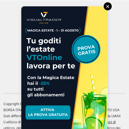
×
Via Macanno, 38/A
47923 Rimini
P.IVA 02 452 460 401
Chi siamo
Commenti e segnalazioni
Contattaci
Copyright © 1996-2026 Traderlink Italia s.r.l.
BORSA ITALIANA Quotazioni di borsa differite di 15 min. / MERCATO USA
Dati differiti di 15 min. (fonte Intrinio) / FOREX Quotazioni fornite da LMAX
L'utilizzo di questo sito implica l'accettazione delle nostre
Condizioni di
utilizzo
, del
Disclaimer MAR
, delle
Politiche sulla privacy
e dell'
Utilizzo dei