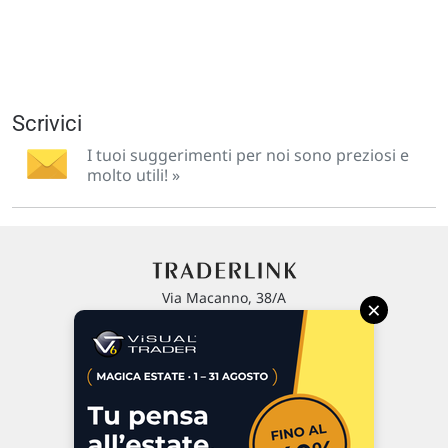
Scrivici
I tuoi suggerimenti per noi sono preziosi e
molto utili! »
Via Macanno, 38/A
×
47923 Rimini
P.IVA 02 452 460 401
Chi siamo
Commenti e segnalazioni