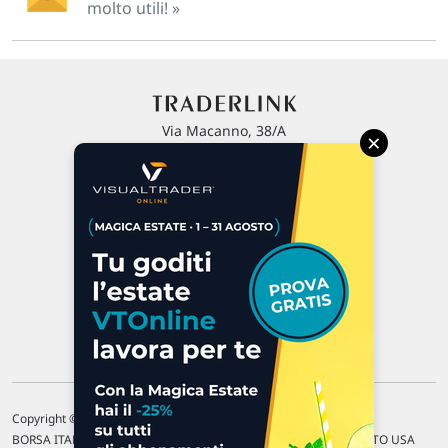
molto utili! »
Via Macanno, 38/A
×
47923 Rimini
P.IVA 02 452 460 401
Chi siamo
Commenti e segnalazioni
Contattaci
Copyright © 1996-2026 Traderlink Italia s.r.l.
BORSA ITALIANA Quotazioni di borsa differite di 15 min. / MERCATO USA