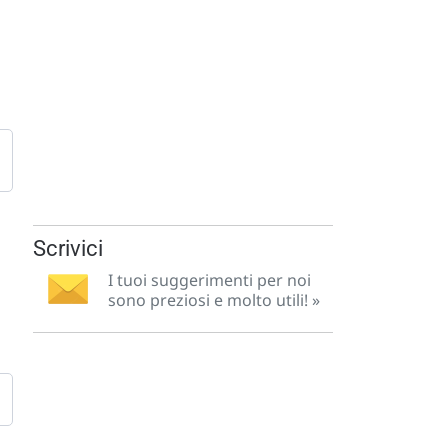
Scrivici
I tuoi suggerimenti per noi
sono preziosi e molto utili! »