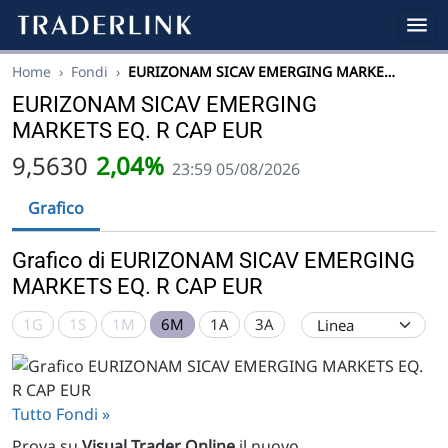
Home
›
Fondi
›
EURIZONAM SICAV EMERGING MARKE…
EURIZONAM SICAV EMERGING
MARKETS EQ. R CAP EUR
9,5630
2,04%
23:59 05/08/2026
Grafico
Grafico di EURIZONAM SICAV EMERGING
MARKETS EQ. R CAP EUR
1G
1S
1M
6M
1A
3A
Tutto Fondi »
Prova su
Visual Trader Online
il nuovo