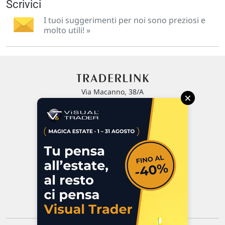
Scrivici
I tuoi suggerimenti per noi sono preziosi e
molto utili! »
Via Macanno, 38/A
×
47923 Rimini
P.IVA 02 452 460 401
Chi siamo
Commenti e segnalazioni
Contattaci