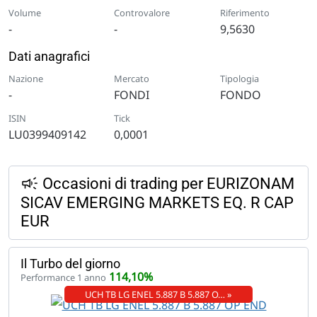
Volume
Controvalore
Riferimento
-
-
9,5630
Dati anagrafici
Nazione
Mercato
Tipologia
-
FONDI
FONDO
ISIN
Tick
LU0399409142
0,0001
Occasioni di trading per EURIZONAM
SICAV EMERGING MARKETS EQ. R CAP
EUR
Il Turbo del giorno
114,10%
Performance 1 anno
UCH TB LG ENEL 5.887 B 5.887 O… »