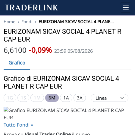
Home
›
Fondi
›
EURIZONAM SICAV SOCIAL 4 PLANE…
EURIZONAM SICAV SOCIAL 4 PLANET R
CAP EUR
6,6100
-0,09%
23:59 05/08/2026
Grafico
Grafico di EURIZONAM SICAV SOCIAL 4
PLANET R CAP EUR
1G
1S
1M
6M
1A
3A
Tutto Fondi »
Prova su
Visual Trader Online
il nuovo