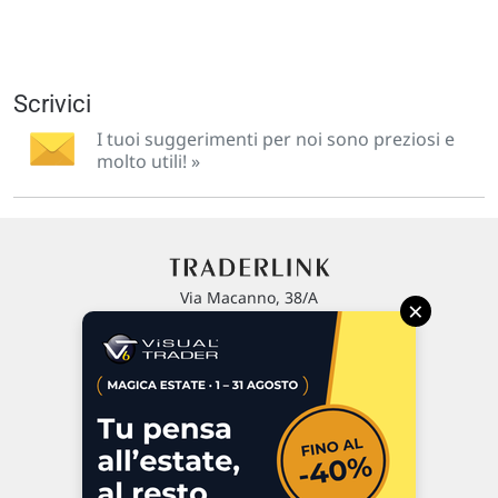
Scrivici
I tuoi suggerimenti per noi sono preziosi e
molto utili! »
Via Macanno, 38/A
×
47923 Rimini
P.IVA 02 452 460 401
Chi siamo
Commenti e segnalazioni
Contattaci