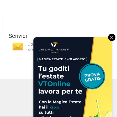
Scrivici
×
I tuoi suggerimenti per noi
sono preziosi e molto utili! »