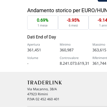
Andamento storico per EURO/H
0.69%
-3.95%
-9.1
1 mese
6 mesi
1 an
Dati End of Day
Apertura
Minimo
Massimo
361,451
360,987
363,615
Volume
Controvalore
Riferimen
-
8.241.073.619,31
361,744
Via Macanno, 38/A
47923 Rimini
P.IVA 02 452 460 401