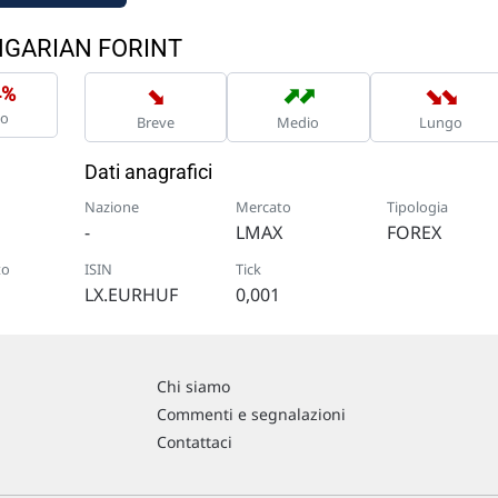
UNGARIAN FORINT
➡
➡
➡
➡
➡
4%
no
Breve
Medio
Lungo
Dati anagrafici
Nazione
Mercato
Tipologia
-
LMAX
FOREX
to
ISIN
Tick
LX.EURHUF
0,001
Chi siamo
Commenti e segnalazioni
Contattaci