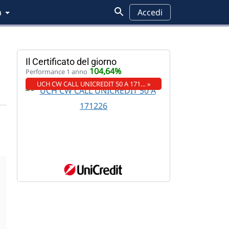
a
Accedi
Il Certificato del giorno
104,64%
Performance 1 anno
UCH CW CALL UNICREDIT 50 A 171… »