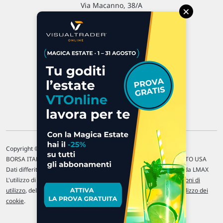
Via Macanno, 38/A
×
47923 Rimini
P.IVA 02 452 460 401
Chi siamo
Commenti e segnalazioni
Contattaci
Copyright © 1996-2026 Traderlink Italia s.r.l.
BORSA ITALIANA Quotazioni di borsa differite di 15 min. / MERCATO USA
Dati differiti di 15 min. (fonte Intrinio) / FOREX Quotazioni fornite da LMAX
L'utilizzo di questo sito implica l'accettazione delle nostre
Condizioni di
utilizzo
, del
Disclaimer MAR
, delle
Politiche sulla privacy
e dell'
Utilizzo dei
cookie
.