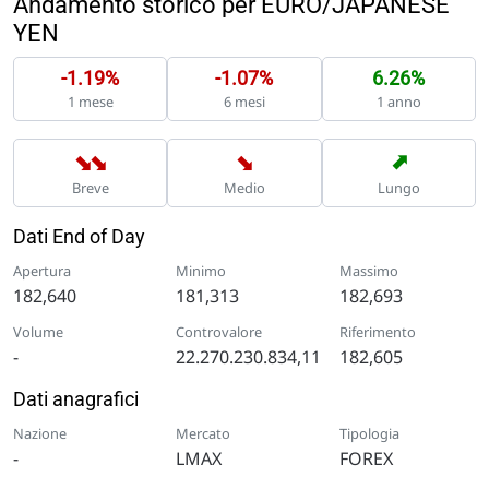
Andamento storico per EURO/JAPANESE
YEN
-1.19%
-1.07%
6.26%
1 mese
6 mesi
1 anno
➡
➡
➡
➡
Breve
Medio
Lungo
Dati End of Day
Apertura
Minimo
Massimo
182,640
181,313
182,693
Volume
Controvalore
Riferimento
-
22.270.230.834,11
182,605
Dati anagrafici
Nazione
Mercato
Tipologia
-
LMAX
FOREX