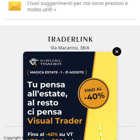
I tuoi suggerimenti per noi sono preziosi e
molto utili! »
Via Macanno, 38/A
×
47923 Rimini
P.IVA 02 452 460 401
Chi siamo
Commenti e segnalazioni
Contattaci
Copyright © 1996-2026 Traderlink Italia s.r.l.