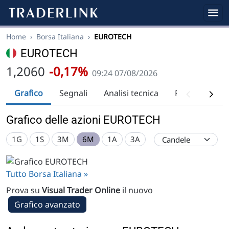
Home
›
Borsa Italiana
›
EUROTECH
EUROTECH
1,2060
-0,17%
09:24 07/08/2026
Grafico
Segnali
Analisi tecnica
Raccomandaz
Grafico delle azioni EUROTECH
1G
1S
3M
6M
1A
3A
Tutto Borsa Italiana »
Prova su
Visual Trader Online
il nuovo
Grafico avanzato