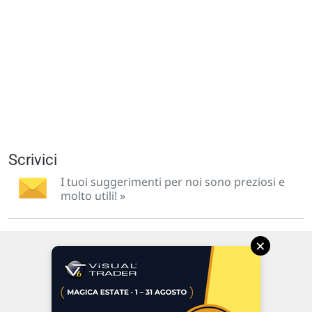
Scrivici
I tuoi suggerimenti per noi sono preziosi e
molto utili! »
×
Via Macanno, 38/A
47923 Rimini
P.IVA 02 452 460 401