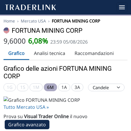
Home
›
Mercato USA
›
FORTUNA MINING CORP
FORTUNA MINING CORP
9,6000
6,08%
23:59 05/08/2026
Grafico
Analisi tecnica
Raccomandazioni
Grafico delle azioni FORTUNA MINING
CORP
1G
1S
1M
6M
1A
3A
Tutto Mercato USA »
Prova su
Visual Trader Online
il nuovo
Grafico avanzato