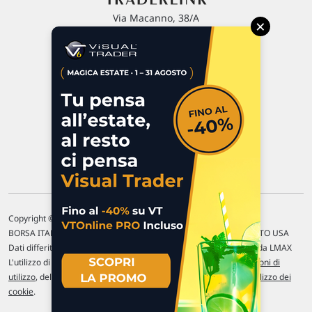
Via Macanno, 38/A
×
47923 Rimini
P.IVA 02 452 460 401
Chi siamo
Commenti e segnalazioni
Contattaci
Copyright © 1996-2026 Traderlink Italia s.r.l.
BORSA ITALIANA Quotazioni di borsa differite di 15 min. / MERCATO USA
Dati differiti di 15 min. (fonte Intrinio) / FOREX Quotazioni fornite da LMAX
L'utilizzo di questo sito implica l'accettazione delle nostre
Condizioni di
utilizzo
, del
Disclaimer MAR
, delle
Politiche sulla privacy
e dell'
Utilizzo dei
cookie
.