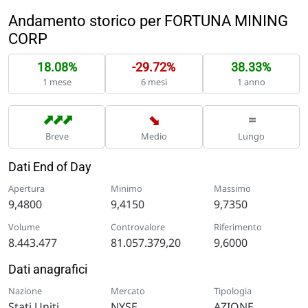
Andamento storico per FORTUNA MINING
CORP
18.08%
-29.72%
38.33%
1 mese
6 mesi
1 anno
➡
➡
➡
➡
=
Breve
Medio
Lungo
Dati End of Day
Apertura
Minimo
Massimo
9,4800
9,4150
9,7350
Volume
Controvalore
Riferimento
8.443.477
81.057.379,20
9,6000
Dati anagrafici
Nazione
Mercato
Tipologia
Stati Uniti
NYSE
AZIONE