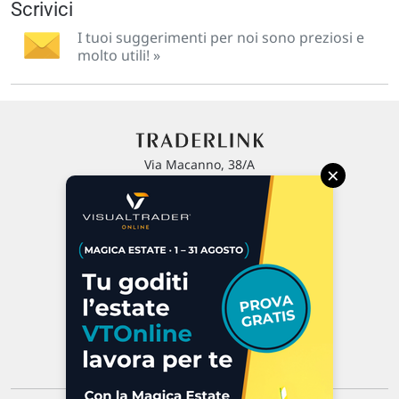
Scrivici
I tuoi suggerimenti per noi sono preziosi e
molto utili! »
Via Macanno, 38/A
×
47923 Rimini
P.IVA 02 452 460 401
Chi siamo
Commenti e segnalazioni
Contattaci