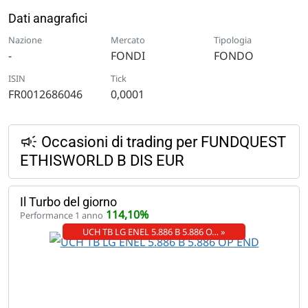
Dati anagrafici
Nazione
Mercato
Tipologia
-
FONDI
FONDO
ISIN
Tick
FR0012686046
0,0001
Occasioni di trading per FUNDQUEST
ETHISWORLD B DIS EUR
Il Turbo del giorno
114,10%
Performance 1 anno
UCH TB LG ENEL 5.886 B 5.886 O… »