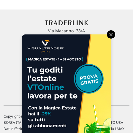
Via Macanno, 38/A
×
47923 Rimini
P.IVA 02 452 460 401
Chi siamo
Commenti e segnalazioni
Contattaci
Copyright © 1996-2026 Traderlink Italia s.r.l.
BORSA ITALIANA Quotazioni di borsa differite di 15 min. / MERCATO USA
Dati differiti di 15 min. (fonte Intrinio) / FOREX Quotazioni fornite da LMAX