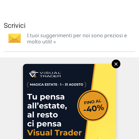
Scrivici
I tuoi suggerimenti per noi sono preziosi e
molto utili! »
×
Via Macanno, 38/A
47923 Rimini
P.IVA 02 452 460 401
Chi siamo
Commenti e segnalazioni
Contattaci