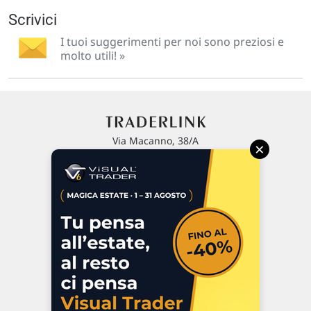
Scrivici
I tuoi suggerimenti per noi sono preziosi e
molto utili! »
Via Macanno, 38/A
×
47923 Rimini
P.IVA 02 452 460 401
Chi siamo
Commenti e segnalazioni
Contattaci