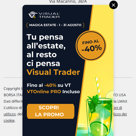
Via Macanno, 38/A
×
47923 Rimini
P.IVA 02 452 460 401
Chi siamo
Commenti e segnalazioni
Contattaci
Copyright © 1996-2026 Traderlink Italia s.r.l.
BORSA ITALIANA Quotazioni di borsa differite di 15 min. / MERCATO USA
Dati differiti di 15 min. (fonte Intrinio) / FOREX Quotazioni fornite da LMAX
L'utilizzo di questo sito implica l'accettazione delle nostre
Condizioni di
utilizzo
, del
Disclaimer MAR
, delle
Politiche sulla privacy
e dell'
Utilizzo dei
cookie
.