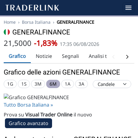
Home
›
Borsa Italiana
›
GENERALFINANCE
GENERALFINANCE
21,5000
-1,83%
17:35 06/08/2026
Grafico
Notizie
Segnali
Analisi tecnica
Ra
Grafico delle azioni GENERALFINANCE
1G
1S
3M
6M
1A
3A
Tutto Borsa Italiana »
Prova su
Visual Trader Online
il nuovo
Grafico avanzato