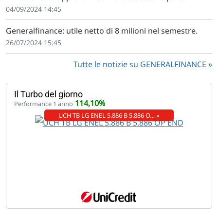
Generalfinance e riacquisto azioni
04/09/2024 14:45
Generalfinance: utile netto di 8 milioni nel semestre.
26/07/2024 15:45
Tutte le notizie su GENERALFINANCE
Il Turbo del giorno
114,10%
Performance 1 anno
UCH TB LG ENEL 5.886 B 5.886 O… »