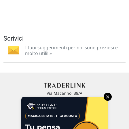
Scrivici
I tuoi suggerimenti per noi sono preziosi e
molto utili! »
Via Macanno, 38/A
×
47923 Rimini
P.IVA 02 452 460 401
Chi siamo