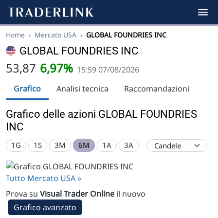
Home
›
Mercato USA
›
GLOBAL FOUNDRIES INC
GLOBAL FOUNDRIES INC
53,87
6,97%
15:59 07/08/2026
Grafico
Analisi tecnica
Raccomandazioni
Grafico delle azioni GLOBAL FOUNDRIES
INC
1G
1S
3M
6M
1A
3A
Tutto Mercato USA »
Prova su
Visual Trader Online
il nuovo
Grafico avanzato