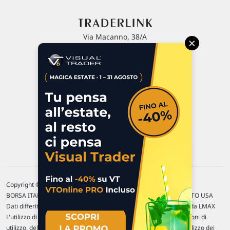
Via Macanno, 38/A
×
47923 Rimini
P.IVA 02 452 460 401
Chi siamo
Commenti e segnalazioni
Contattaci
Copyright © 1996-2026 Traderlink Italia s.r.l.
BORSA ITALIANA Quotazioni di borsa differite di 15 min. / MERCATO USA
Dati differiti di 15 min. (fonte Intrinio) / FOREX Quotazioni fornite da LMAX
L'utilizzo di questo sito implica l'accettazione delle nostre
Condizioni di
utilizzo
, del
Disclaimer MAR
, delle
Politiche sulla privacy
e dell'
Utilizzo dei