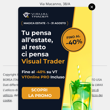
Via Macanno, 38/A
×
47923 Rimini
P.IVA 02 452 460 401
Chi siamo
Commenti e segnalazioni
Contattaci
Copyright © 1996-2026 Traderlink Italia s.r.l.
BORSA ITALIANA Quotazioni di borsa differite di 15 min. / MERCATO USA
Dati differiti di 15 min. (fonte Intrinio) / FOREX Quotazioni fornite da LMAX
L'utilizzo di questo sito implica l'accettazione delle nostre
Condizioni di
utilizzo
, del
Disclaimer MAR
, delle
Politiche sulla privacy
e dell'
Utilizzo dei
cookie
.