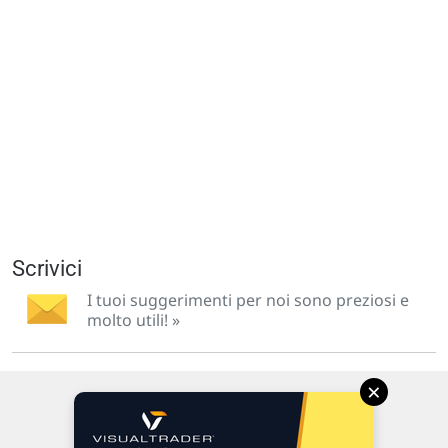
Scrivici
I tuoi suggerimenti per noi sono preziosi e
molto utili! »
×
Via Macanno, 38/A