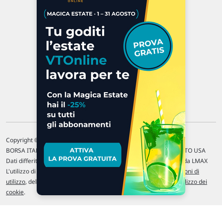
47923 Rimini
P.IVA 02 452 460 401
Chi siamo
Commenti e segnalazioni
Contattaci
Copyright © 1996-2026 Traderlink Italia s.r.l.
BORSA ITALIANA Quotazioni di borsa differite di 15 min. / MERCATO USA
Dati differiti di 15 min. (fonte Intrinio) / FOREX Quotazioni fornite da LMAX
L'utilizzo di questo sito implica l'accettazione delle nostre
Condizioni di
utilizzo
, del
Disclaimer MAR
, delle
Politiche sulla privacy
e dell'
Utilizzo dei
cookie
.