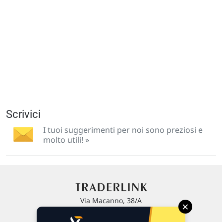
Scrivici
I tuoi suggerimenti per noi sono preziosi e
molto utili! »
Via Macanno, 38/A
×
47923 Rimini
P.IVA 02 452 460 401