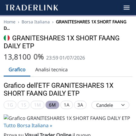
Home
›
Borsa Italiana
›
GRANITESHARES 1X SHORT FAANG
D…
GRANITESHARES 1X SHORT FAANG
DAILY ETP
13,8100
0%
23:59 01/07/2026
Grafico
Analisi tecnica
Grafico dell'ETF GRANITESHARES 1X
SHORT FAANG DAILY ETP
1G
1S
1M
6M
1A
3A
Tutto Borsa Italiana »
Prova su
Visual Trader Online
il nuovo