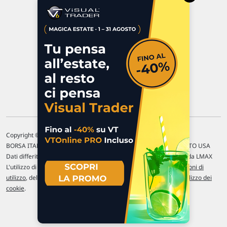
P.IVA 02 452 460 401
Chi siamo
Commenti e segnalazioni
Contattaci
Copyright © 1996-2026 Traderlink Italia s.r.l.
BORSA ITALIANA Quotazioni di borsa differite di 15 min. / MERCATO USA
Dati differiti di 15 min. (fonte Intrinio) / FOREX Quotazioni fornite da LMAX
L'utilizzo di questo sito implica l'accettazione delle nostre
Condizioni di
utilizzo
, del
Disclaimer MAR
, delle
Politiche sulla privacy
e dell'
Utilizzo dei
cookie
.