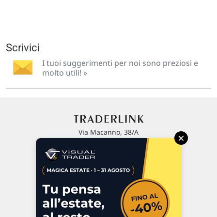
Scrivici
I tuoi suggerimenti per noi sono preziosi e
molto utili! »
Via Macanno, 38/A
×
47923 Rimini
P.IVA 02 452 460 401
Chi siamo
Commenti e segnalazioni
Contattaci