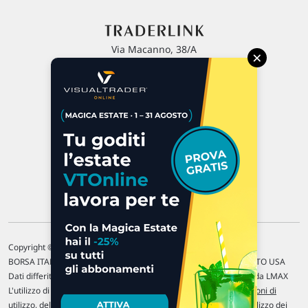
Via Macanno, 38/A
×
47923 Rimini
P.IVA 02 452 460 401
Chi siamo
Commenti e segnalazioni
Contattaci
Copyright © 1996-2026 Traderlink Italia s.r.l.
BORSA ITALIANA Quotazioni di borsa differite di 15 min. / MERCATO USA
Dati differiti di 15 min. (fonte Intrinio) / FOREX Quotazioni fornite da LMAX
L'utilizzo di questo sito implica l'accettazione delle nostre
Condizioni di
utilizzo
, del
Disclaimer MAR
, delle
Politiche sulla privacy
e dell'
Utilizzo dei