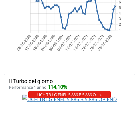
Il Turbo del giorno
114,10%
Performance 1 anno
UCH TB LG ENEL 5.886 B 5.886 O… »