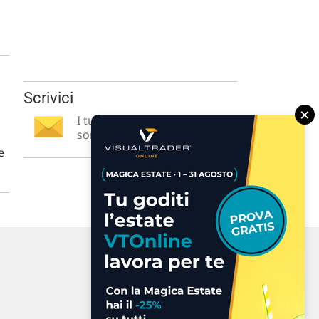
Scrivici
×
I tuoi suggerimenti per noi
sono preziosi e molto utili! »
e