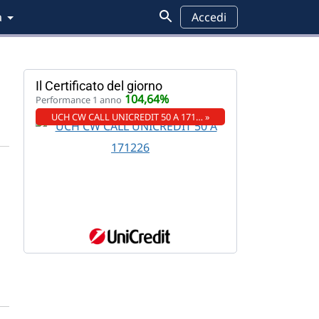
a
Accedi
Il Certificato del giorno
104,64%
Performance 1 anno
UCH CW CALL UNICREDIT 50 A 171… »