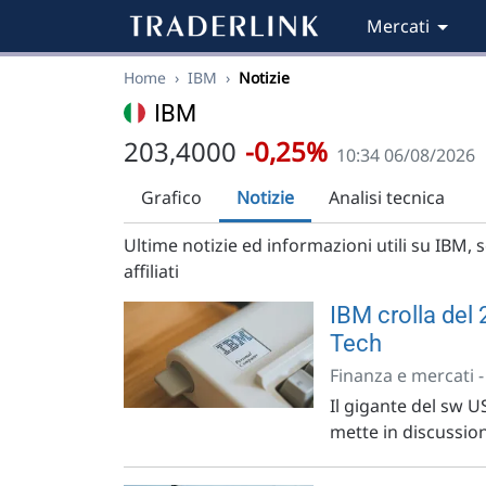
Mercati
Home
›
IBM
›
Notizie
IBM
203,4000
-0,25%
10:34 06/08/2026
Grafico
Notizie
Analisi tecnica
Ultime notizie ed informazioni utili su IBM, sc
affiliati
IBM crolla del
Tech
Finanza e mercati 
Il gigante del sw U
mette in discussion