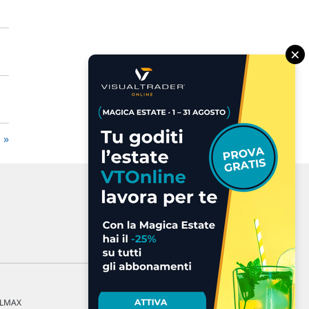
×
D
a LMAX