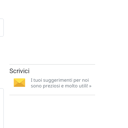
Scrivici
I tuoi suggerimenti per noi
sono preziosi e molto utili! »