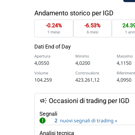
Andamento storico per IGD
-0.24%
-6.53%
24.3
1 mese
6 mesi
1 an
Dati End of Day
Apertura
Minimo
Massimo
4,0550
4,0200
4,1150
Volume
Controvalore
Riferimen
104.259
423.261,12
4,0950
Occasioni di trading per IGD
Segnali
!
2
nuovi segnali di trading »
Analisi tecnica