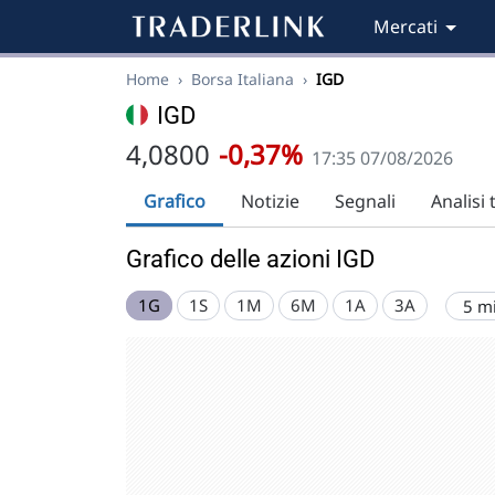
Mercati
Home
›
Borsa Italiana
›
IGD
IGD
4,0800
-0,37%
17:35 07/08/2026
Grafico
Notizie
Segnali
Analisi 
Grafico delle azioni IGD
1G
1S
1M
6M
1A
3A