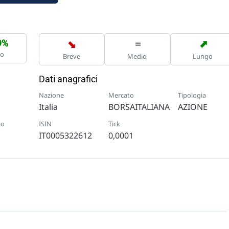
➡
➡
=
9%
no
Breve
Medio
Lungo
Dati anagrafici
Nazione
Mercato
Tipologia
Italia
BORSAITALIANA
AZIONE
to
ISIN
Tick
IT0005322612
0,0001