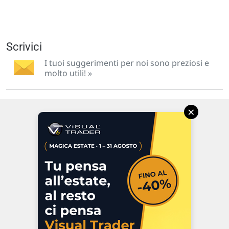
Scrivici
I tuoi suggerimenti per noi sono preziosi e
molto utili! »
×
Via Macanno, 38/A
47923 Rimini
P.IVA 02 452 460 401
Chi siamo
Commenti e segnalazioni
Contattaci