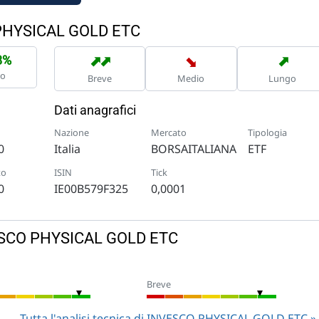
 PHYSICAL GOLD ETC
➡
➡
➡
➡
8%
no
Breve
Medio
Lungo
Dati anagrafici
Nazione
Mercato
Tipologia
0
Italia
BORSAITALIANA
ETF
to
ISIN
Tick
0
IE00B579F325
0,0001
NVESCO PHYSICAL GOLD ETC
Breve
Tutta l'analisi tecnica di INVESCO PHYSICAL GOLD ETC