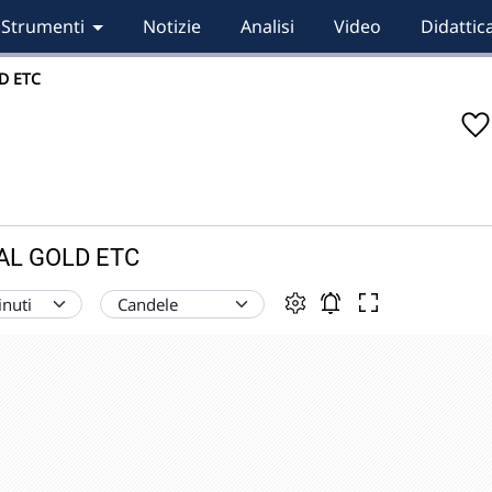
Strumenti
Notizie
Analisi
Video
Didattic
D ETC
CAL GOLD ETC