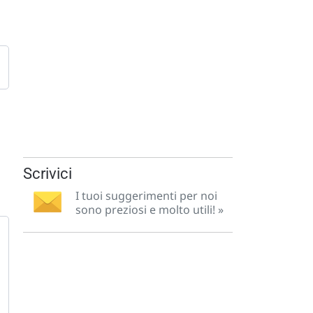
Scrivici
I tuoi suggerimenti per noi
sono preziosi e molto utili! »