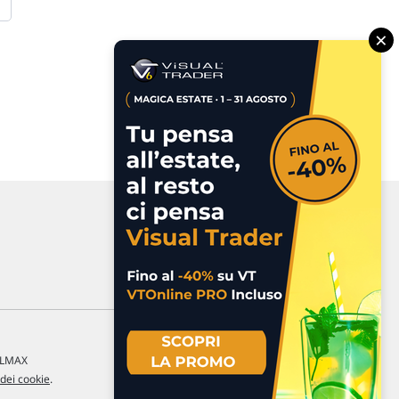
×
a LMAX
 dei cookie
.