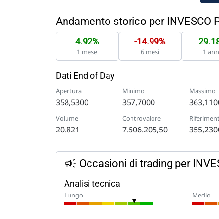
Andamento storico per INVESCO
4.92%
-14.99%
29.1
1 mese
6 mesi
1 an
Dati End of Day
Apertura
Minimo
Massimo
358,5300
357,7000
363,110
Volume
Controvalore
Riferimen
20.821
7.506.205,50
355,230
Occasioni di trading per I
Analisi tecnica
Lungo
Medio