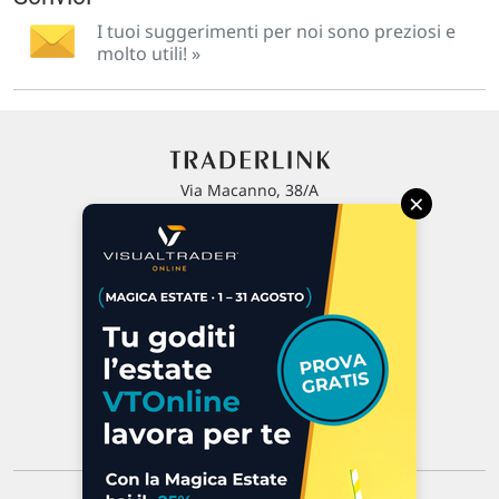
I tuoi suggerimenti per noi sono preziosi e
molto utili! »
Via Macanno, 38/A
×
47923 Rimini
P.IVA 02 452 460 401
Chi siamo
Commenti e segnalazioni
Contattaci