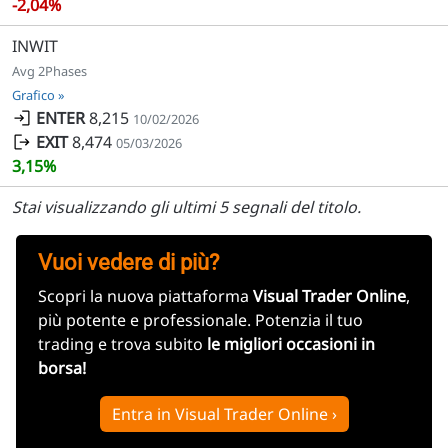
-2,04%
INWIT
Avg 2Phases
Grafico »
ENTER
8,215
10/02/2026
EXIT
8,474
05/03/2026
3,15%
Stai visualizzando gli ultimi 5 segnali del titolo.
Vuoi vedere di più?
Scopri la nuova piattaforma
Visual Trader Online
,
più potente e professionale. Potenzia il tuo
trading e trova subito
le migliori occasioni in
borsa!
Entra in Visual Trader Online ›