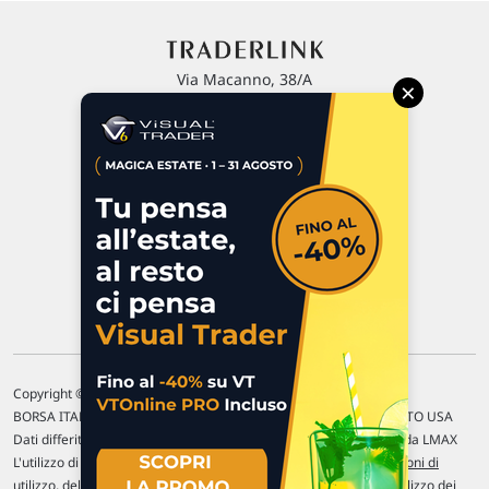
Via Macanno, 38/A
×
47923 Rimini
P.IVA 02 452 460 401
Chi siamo
Commenti e segnalazioni
Contattaci
Copyright © 1996-2026 Traderlink Italia s.r.l.
BORSA ITALIANA Quotazioni di borsa differite di 15 min. / MERCATO USA
Dati differiti di 15 min. (fonte Intrinio) / FOREX Quotazioni fornite da LMAX
L'utilizzo di questo sito implica l'accettazione delle nostre
Condizioni di
utilizzo
, del
Disclaimer MAR
, delle
Politiche sulla privacy
e dell'
Utilizzo dei