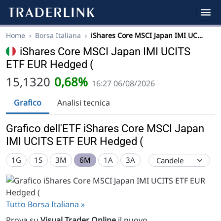
Home
›
Borsa Italiana
›
iShares Core MSCI Japan IMI UC…
iShares Core MSCI Japan IMI UCITS
ETF EUR Hedged (
15,1320
0,68%
16:27 06/08/2026
Grafico
Analisi tecnica
Grafico dell'ETF iShares Core MSCI Japan
IMI UCITS ETF EUR Hedged (
1G
1S
3M
6M
1A
3A
Tutto Borsa Italiana »
Prova su
Visual Trader Online
il nuovo