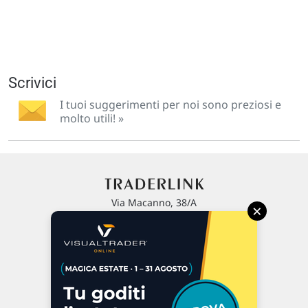
Scrivici
I tuoi suggerimenti per noi sono preziosi e
molto utili! »
Via Macanno, 38/A
×
47923 Rimini
P.IVA 02 452 460 401
Chi siamo
Commenti e segnalazioni