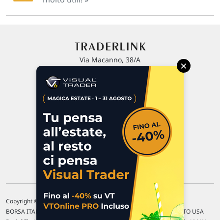
Via Macanno, 38/A
×
47923 Rimini
P.IVA 02 452 460 401
Chi siamo
Commenti e segnalazioni
Contattaci
Copyright © 1996-2026 Traderlink Italia s.r.l.
BORSA ITALIANA Quotazioni di borsa differite di 15 min. / MERCATO USA