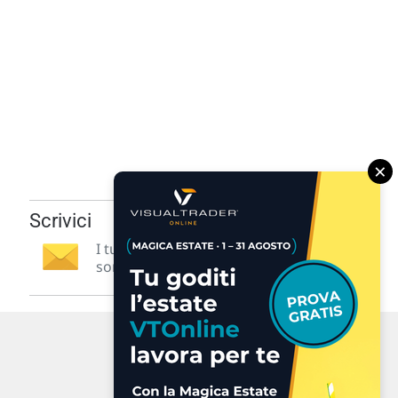
×
Scrivici
I tuoi suggerimenti per noi
sono preziosi e molto utili! »