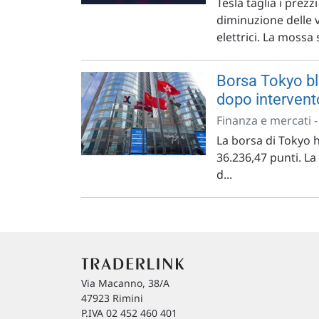
Tesla taglia i prezz
diminuzione delle v
elettrici. La mossa 
Borsa Tokyo bl
dopo interven
Finanza e mercati 
La borsa di Tokyo h
36.236,47 punti. L
d...
Via Macanno, 38/A
47923 Rimini
P.IVA 02 452 460 401