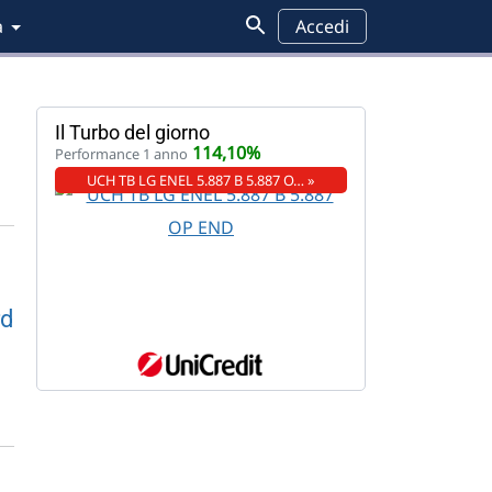
a
Accedi
Il Turbo del giorno
114,10%
Performance 1 anno
UCH TB LG ENEL 5.887 B 5.887 O… »
rd