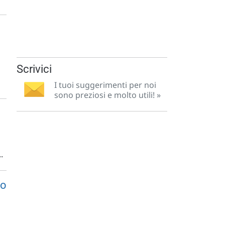
Scrivici
I tuoi suggerimenti per noi
sono preziosi e molto utili! »
.
co