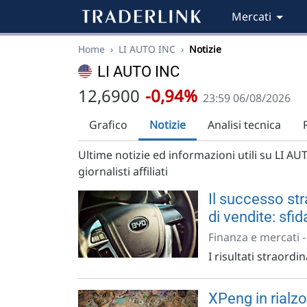
Mercati
Home
›
LI AUTO INC
›
Notizie
LI AUTO INC
12,6900
-0,94%
23:59 06/08/2026
Grafico
Notizie
Analisi tecnica
Ultime notizie ed informazioni utili su LI AUT
giornalisti affiliati
Il successo str
di vendite: sfid
Finanza e mercati 
I risultati straordin
XPeng in rialz